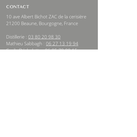
CONTACT
10 ave Albert Bichot ZAC de la cerisière
21200 Beaune, Bourgogne, France
Distillerie :
03 80 20 98 30
Mathieu Sabbagh :
06 27 13 19 94
Cecile Déchelotte :
06 95 79 09 15
Amelie Sabbagh :
06 60 61 62 71
beaune@alambic-bourguignon.com
NEWSLETTER
Sign Up