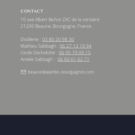
CONTACT
10 ave Albert Bichot ZAC de la cerisière
21200 Beaune, Bourgogne, France
Distillerie :
03 80 20 98 30
Mathieu Sabbagh :
06 27 13 19 94
Cecile Déchelotte :
06 95 79 09 15
Amelie Sabbagh :
06 60 61 62 71
beaune@alambic-bourguignon.com