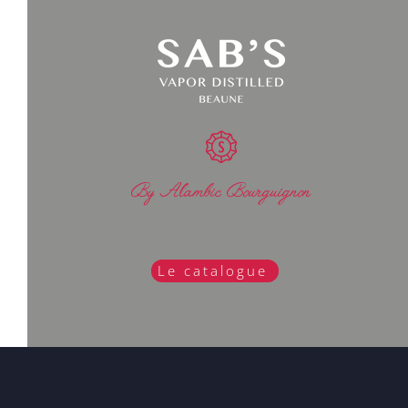
By Alambic Bourguignon
Le catalogue