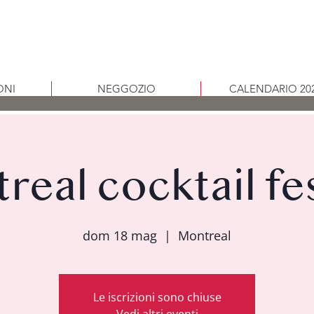
ONI
NEGGOZIO
CALENDARIO 20
real cocktail fes
dom 18 mag
  |  
Montreal
Le iscrizioni sono chiuse
Vedi altri eventi